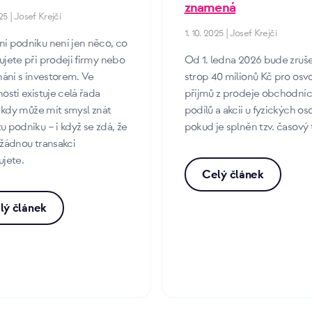
znamená
25 | Josef Krejčí
1. 10. 2025 | Josef Krejčí
í podniku není jen něco, co
jete při prodeji firmy nebo
Od 1. ledna 2026 bude zruš
nání s investorem. Ve
strop 40 milionů Kč pro osv
osti existuje celá řada
příjmů z prodeje obchodní
, kdy může mít smysl znát
podílů a akcií u fyzických os
 podniku – i když se zdá, že
pokud je splněn tzv. časový 
 žádnou transakci
ujete.
Celý článek
lý článek