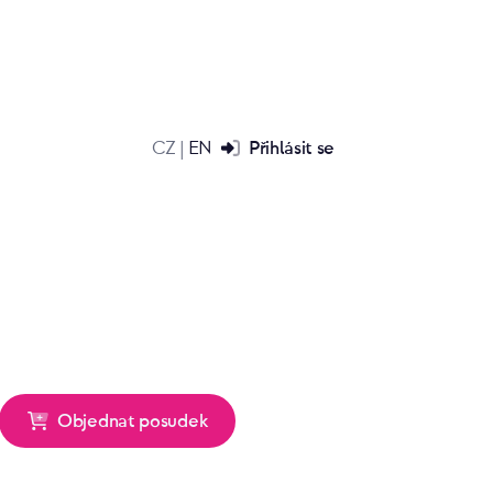
CZ
EN
Přihlásit se
|
o
Přechod z OSVČ na s.r.o. –
Objednat posudek
jaký posudek vlastně
potřebuji?