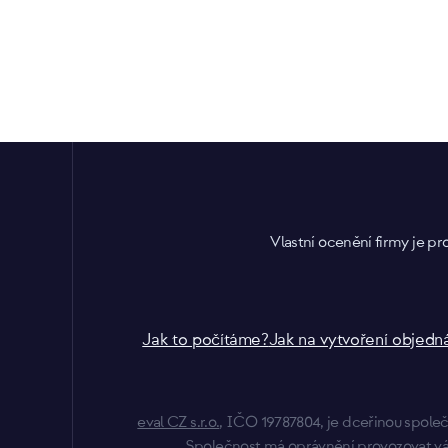
Vlastní ocenění firmy je 
Jak to počítáme?
Jak na vytvoření objed
eval CZ s.r.o.
, IČO 19787804, je dceřinou spole
Společnost má oprávnění provozovat vá