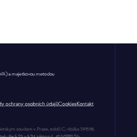
 EVA) a majetkovou metodou
dy ochrany osobních údajů
Cookies
Kontakt
tským soudem v Praze, oddíl C, vložka 391596.
k dle § 23 a § 24 zákona č. 455/1991 Sb.