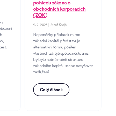
pohledu zákona o
obchodních korporacích
(ZOK)
en
9. 9. 2025 | Josef Krejčí
obození
ch
Nepeněžitý příplatek mimo
ob,
základní kapitál představuje
test.
alternativní formu posílení
vlastních zdrojů společnosti, aniž
by bylo nutné měnit strukturu
základního kapitálu nebo navyšovat
zadlužení.
Celý článek