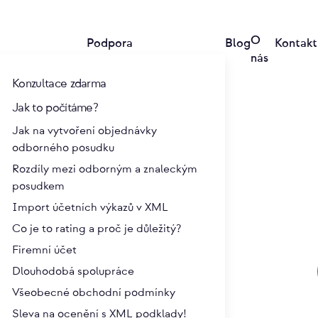
O
Podpora
Blog
Kontakt
nás
Konzultace zdarma
Jak to počítáme?
Jak na vytvoření objednávky
odborného posudku
Rozdíly mezi odborným a znaleckým
posudkem
Import účetních výkazů v XML
Co je to rating a proč je důležitý?
Firemní účet
tupu k výstupu: kde
Ocenění nepeněžitéh
Dlouhodobá spolupráce
čně vzniká kvalita
vkladu: opravdu
Všeobecné obchodní podmínky
potřebujete znalce?
Sleva na ocenění s XML podklady!
6 | Josef Krejčí