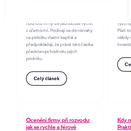
15. 6. 2026 | Josef Krejčí
V IT sv
Mnoho podnikatelů se domnívá, že
„Shit in
hodnotu firmy lze jednoduše vyčíst
vystihu
z účetnictví. Podívají se do rozvahy
Platí t
na položku vlastní kapitál a
někdy v
předpokládají, že právě tato částka
investo
představuje hodnotu jejich
podniku.
Ce
Celý článek
Ocenění firmy při rozvodu:
Kdy m
jak se rychle a férově
Prakt