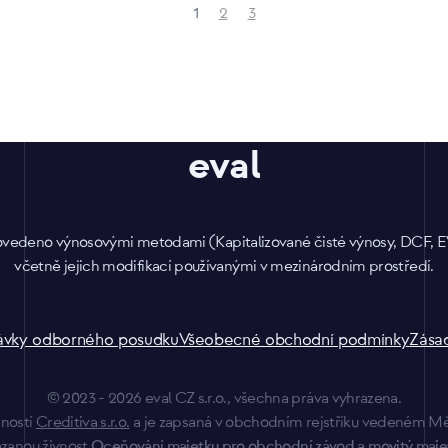
1
2
3
eval
provedeno výnosovými metodami (Kapitalizované čisté výnosy, DCF,
včetně jejich modifikací používanými v mezinárodním prostředí.
návky odborného posudku
Všeobecné obchodní podmínky
Zása
© 2023 - 2026 eval CZ s.r.o., všechna práva vyhrazena.
čností
Creditiva s.r.o.
a je zapsaná v obchodním rejstříku vedeném Měs
zanou živnost
Oceňování majetku pro obchodní závod a movitý majete