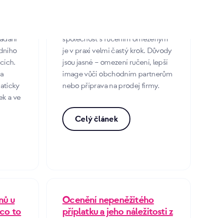
6. 5. 2026 | Josef Krejčí
Přechod z podnikání jako OSVČ na
ládání
společnost s ručením omezeným
adního
je v praxi velmi častý krok. Důvody
acích.
jsou jasné – omezení ručení, lepší
na
image vůči obchodním partnerům
maticky
nebo příprava na prodej firmy.
ek a ve
Celý článek
nů u
Ocenění nepeněžitého
 co to
příplatku a jeho náležitosti z