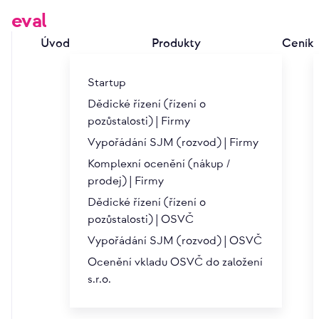
eval
Úvod
Produkty
Ceník
Startup
Dědické řízení (řízení o
pozůstalosti) | Firmy
Vypořádání SJM (rozvod) | Firmy
Blog
Komplexní ocenění (nákup /
prodej) | Firmy
Dědické řízení (řízení o
pozůstalosti) | OSVČ
Vypořádání SJM (rozvod) | OSVČ
Ocenění vkladu OSVČ do založení
Proč účetní hodnota firmy
Od vs
s.r.o.
téměř nikdy neodpovídá její
skute
tržní hodnotě
4. 6. 202