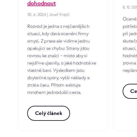
dohodnout
8. 12. 20
30. 4. 2026 | Josef Krejčí
Oceněn
Rozvod je jedna z nejčastějších
potřebu
situací, kdy dává ocenění firmy
při jed
smysl. Z praxe ale vidíme jednu
skutečn
opakující se chybu: Strany jdou
situací
rovnou ke znalci – místo aby si
hodnotu
nejdříve ujasnily, o jaké hodnotě se
zrovna
vlastně baví. Výsledkem jsou
neplán
zbytečné spory, vyšší náklady a
ztráta času. Přitom existuje
Ce
mnohem jednodušší cesta.
Celý článek