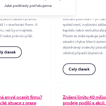
13. 5. 2026 | Josef Krejčí
Jaké podklady potřebujeme
ětě existuje staré pravidlo:
, shit out.“ Zní to drsně. Ale
Nepeněžitý vklad je běžnou
je jednu zásadní pravdu.
součástí podnikání – při zak
otiž i v oceňování firem. A
společnosti, zvyšování zákl
íc, než by si majitelé,
kapitálu nebo restrukturaliz
ři nebo právníci přáli.
Přesto se stále opakuje jed
zásadní chyba: klienti auto
objednávají znalecký posud
lý článek
většině případů zbytečně.
Celý článek
á smysl ocenit firmu?
Zrušení limitu 40 milio
ické situace z praxe
prodeje podílů a akcií: