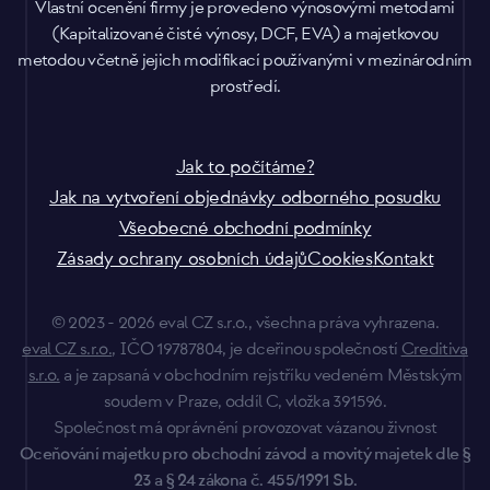
Vlastní ocenění firmy je provedeno výnosovými metodami
(Kapitalizované čisté výnosy, DCF, EVA) a majetkovou
metodou včetně jejich modifikací používanými v mezinárodním
prostředí.
Jak to počítáme?
Jak na vytvoření objednávky odborného posudku
Všeobecné obchodní podmínky
Zásady ochrany osobních údajů
Cookies
Kontakt
© 2023 - 2026 eval CZ s.r.o., všechna práva vyhrazena.
eval CZ s.r.o.
, IČO 19787804, je dceřinou společností
Creditiva
s.r.o.
a je zapsaná v obchodním rejstříku vedeném Městským
soudem v Praze, oddíl C, vložka 391596.
Společnost má oprávnění provozovat vázanou živnost
Oceňování majetku pro obchodní závod a movitý majetek dle §
23 a § 24 zákona č. 455/1991 Sb.