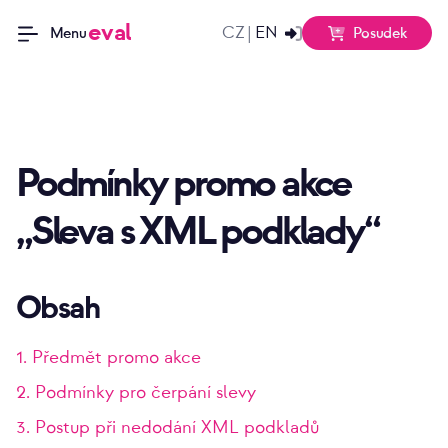
eval
CZ
EN
|
Posudek
Menu
Podmínky promo akce
Sleva s XML podklady
Obsah
1. Předmět promo akce
2. Podmínky pro čerpání slevy
3. Postup při nedodání XML podkladů