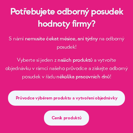
Potřebujete odborný posudek
hodnoty firmy?
S námi
nemusíte čekat měsíce, ani týdny
na odborný
posudek!
Vyberte si jeden z
našich produktů
a vytvořte
objednávku v rámci našeho průvodce a získejte odborný
posudek v řádu
několika pracovních dnů
!
Průvodce výběrem produktu a vytvoření objednávky
Ceník produktů