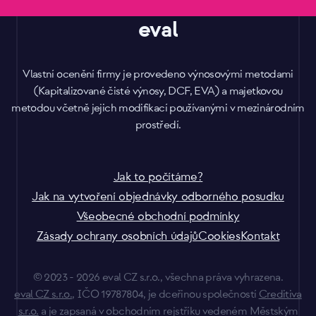
eval
Vlastní ocenění firmy je provedeno výnosovými metodami
(Kapitalizované čisté výnosy, DCF, EVA) a majetkovou
metodou včetně jejich modifikací používanými v mezinárodním
prostředí.
Jak to počítáme?
Jak na vytvoření objednávky odborného posudku
Všeobecné obchodní podmínky
Zásady ochrany osobních údajů
Cookies
Kontakt
© 2023 - 2026 eval CZ s.r.o., všechna práva vyhrazena.
eval CZ s.r.o.
, IČO 19787804, je dceřinou společností
Creditiva
s.r.o.
a je zapsaná v obchodním rejstříku vedeném Městským