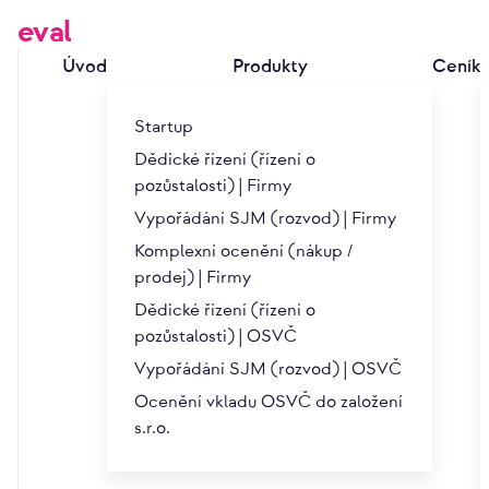
eval
Úvod
Produkty
Ceník
Startup
Dědické řízení (řízení o
pozůstalosti) | Firmy
Vypořádání SJM (rozvod) | Firmy
O eval
Komplexní ocenění (nákup /
prodej) | Firmy
Dědické řízení (řízení o
Zakladatelé
pozůstalosti) | OSVČ
Vypořádání SJM (rozvod) | OSVČ
Ocenění vkladu OSVČ do založení
Ing. Josef Krejčí
s.r.o.