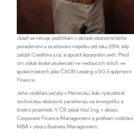
Josef se věnuje podnikání v oblasti ekonomického
poradenství a oceňování majetku od roku 2014, kdy
založil Creditiva s.r.o. a opustil korporátní svět. Před
tím získal široké zkušenosti ve vedoucích rolích ve
společnostech jako ČSOB Leasing a SG Equipment
Finance.
Jeho vzdělání začalo v Německu, kde vystudoval
technickou ekonomii zaměřenou na energetiku a
životní prostředí. V ČR získal titul Ing. v oboru
Corporate Finance Management a profesní vzdělání
MBA v oboru Business Management.