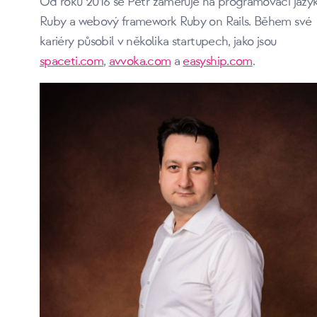
Od roku 2016 se Petr zaměřuje na programovací jazy
Ruby a webový framework Ruby on Rails. Během své
kariéry působil v několika startupech, jako jsou
spaceti.com
,
avvoka.com
a
easyship.com
.