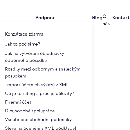
O
Podpora
Blog
Kontakt
nás
Konzultace zdarma
Jak to počítáme?
Jak na vytvoření objednávky
odborného posudku
Rozdíly mezi odborným a znaleckým
posudkem
Import účetních výkazů v XML
Co je to rating a proč je důležitý?
Firemní účet
Dlouhodobá spolupráce
Všeobecné obchodní podmínky
Sleva na ocenění s XML podklady!