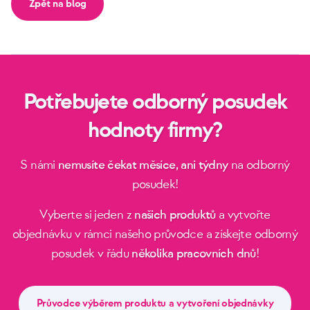
Zpět na blog
Potřebujete odborný posudek
hodnoty firmy?
S námi
nemusíte čekat měsíce, ani týdny
na odborný
posudek!
Vyberte si jeden z
našich produktů
a vytvořte
objednávku v rámci našeho průvodce a získejte odborný
posudek v řádu
několika pracovních dnů
!
Průvodce výběrem produktu a vytvoření objednávky