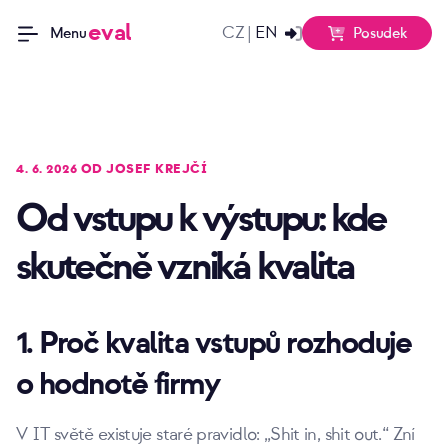
eval
CZ
EN
|
Posudek
Menu
4. 6. 2026 OD JOSEF KREJČÍ
Od vstupu k výstupu: kde
skutečně vzniká kvalita
1. Proč kvalita vstupů rozhoduje
o hodnotě firmy
V IT světě existuje staré pravidlo: „Shit in, shit out.“ Zní