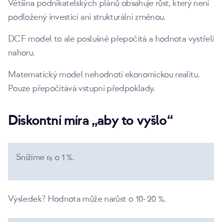
Většina podnikatelských plánů obsahuje růst, který není
podložený investicí ani strukturální změnou.
DCF model to ale poslušně přepočítá a hodnota vystřelí
nahoru.
Matematický model nehodnotí ekonomickou realitu.
Pouze přepočítává vstupní předpoklady.
Diskontní míra „aby to vyšlo“
Snížíme rₑ o 1 %.
Výsledek? Hodnota může narůst o 10-20 %.