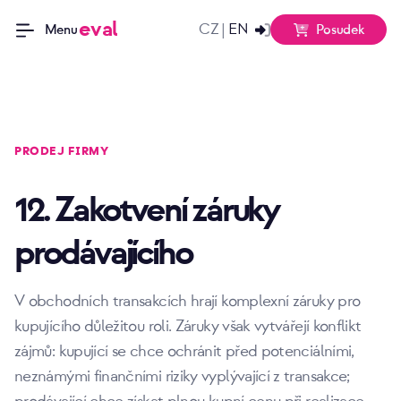
eval
CZ
EN
|
Posudek
Menu
PRODEJ FIRMY
12. Zakotvení záruky
prodávajícího
V obchodních transakcích hrají komplexní záruky pro
kupujícího důležitou roli. Záruky však vytvářejí konflikt
zájmů: kupující se chce ochránit před potenciálními,
neznámými finančními riziky vyplývající z transakce;