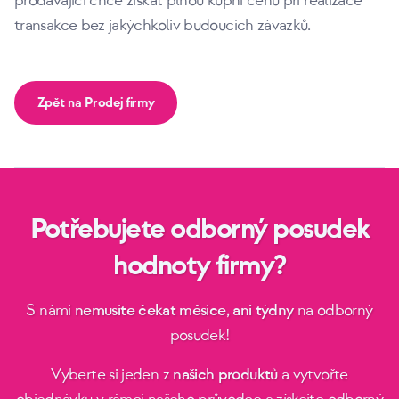
prodávající chce získat plnou kupní cenu při realizace
transakce bez jakýchkoliv budoucích závazků.
Zpět na Prodej firmy
Potřebujete odborný posudek
hodnoty firmy?
S námi
nemusíte čekat měsíce, ani týdny
na odborný
posudek!
Vyberte si jeden z
našich produktů
a vytvořte