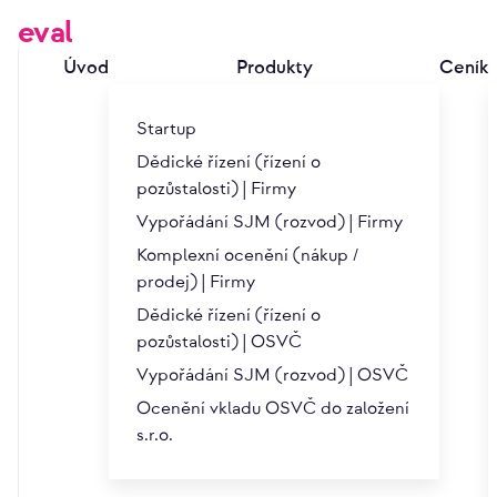
eval
Úvod
Produkty
Ceník
Startup
Dědické řízení (řízení o
pozůstalosti) | Firmy
Vypořádání SJM (rozvod) | Firmy
PRODEJ FIRMY
Komplexní ocenění (nákup /
prodej) | Firmy
9. Vyjednávání mezi prodáv
Dědické řízení (řízení o
pozůstalosti) | OSVČ
I když byl výsledek první schůzky se zájemcem o koup
Vypořádání SJM (rozvod) | OSVČ
konečné dohody a následného uzavření kupní smlouv
Ocenění vkladu OSVČ do založení
kterém ještě nebyly zveřejněny skutečnosti v plném 
s.r.o.
kupujícího, který může neočekávaně opustit svůj zám