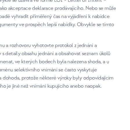
ykle se uzavírá ve formě LOI - Letter of Intent –
ko akceptace deklarace prodávajícího. Nebo se může
ípadě vyhradit přiměřený čas na vyjádření k nabídce
rgumenty ve prospěch lepší nabídky. Obvykle se tímto
nu a rozhovoru vyhotovte protokol z jednání a
 s detaily obsahu jednání a obsahovat seznam úkolů
namenat, ve kterých bodech byla nalezena shoda, a u
oménu selektivního vnímání se často vyskytuje
ena dohoda, protože některé výroky byly odpovídajícím
ho je jiné než vnímání kupujícího anebo naopak.