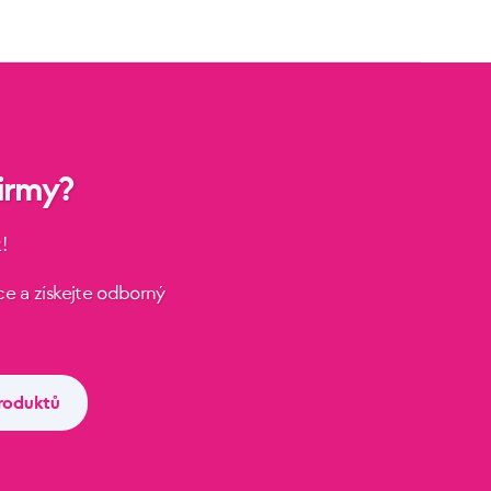
irmy?
!
e a získejte odborný
roduktů