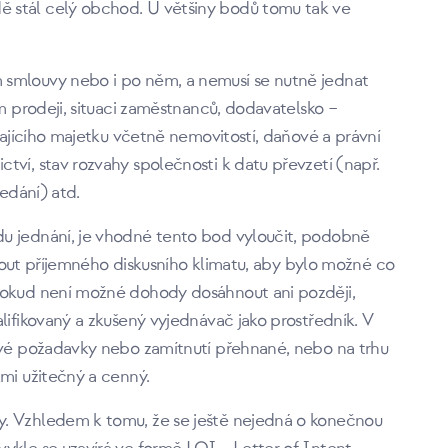
 stál celý obchod. U většiny bodů tomu tak ve
 smlouvy nebo i po něm, a nemusí se nutně jednat
ím prodeji, situaci zaměstnanců, dodavatelsko –
ávajícího majetku včetně nemovitostí, daňové a právní
tví, stav rozvahy společnosti k datu převzetí (např.
ředání) atd.
du jednání, je vhodné tento bod vyloučit, podobně
áhnout příjemného diskusního klimatu, aby bylo možné co
 Pokud není možné dohody dosáhnout ani později,
lifikovaný a zkušený vyjednávač jako prostředník. V
kové požadavky nebo zamítnutí přehnané, nebo na trhu
lmi užitečný a cenný.
y. Vzhledem k tomu, že se ještě nejedná o konečnou