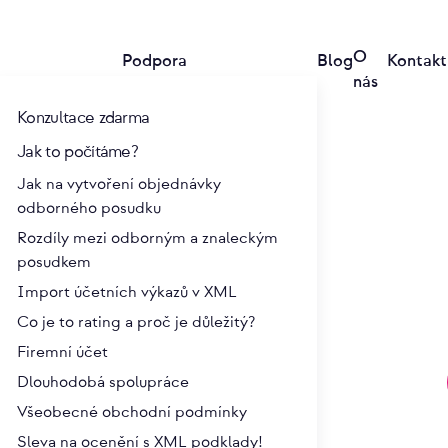
O
Podpora
Blog
Kontakt
nás
Konzultace zdarma
Jak to počítáme?
Jak na vytvoření objednávky
odborného posudku
Rozdíly mezi odborným a znaleckým
posudkem
ajícím a kupujícím
Import účetních výkazů v XML
Co je to rating a proč je důležitý?
i kladný, není to ještě v žádném případě zárukou
Firemní účet
y. To je způsobeno samotným objektem prodeje, o
Dlouhodobá spolupráce
rozsahu, a ani není vše zřejmé o osobě budoucího
Všeobecné obchodní podmínky
ěr koupě nebo jednoduše tím, že se mu nabídne v
Sleva na ocenění s XML podklady!