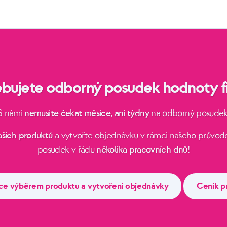
ebujete odborný posudek hodnoty f
S námi
nemusíte čekat měsíce, ani týdny
na odborný posudek
ašich produktů
a vytvořte objednávku v rámci našeho průvodc
posudek v řádu
několika pracovních dnů
!
ce výběrem produktu a vytvoření objednávky
Ceník p