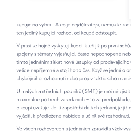
budoucnu ke koupi “lepší” společnost. Lepší v tomto k
jeho představ, např. ze zeměpisného hlediska bez nut
několik kandidátů, aby se nakonec vytvořila vhodná 
kupujícího vybrat. A co je nejdůležitější, nemusíte z
ten jediný kupující rozhodl od koupě odstoupit.
V praxi se hojně vyskytují kupci, kteří již po první sc
spojeny s tématy vyjasňující, často nepochopené nebo
tímto jednáním získat nové ústupky od prodávajícího
velice nepříjemné a stojí ho to čas. Když se jedná o 
chybějícího rozhodnutí nebo projev taktického manév
U malých a středních podniků (SME) je možné zjistit 
maximálně po třech zasedáních – to za předpokladu, ž
o koupi uvažuje. Je-li zapotřebí dalších jednání, je ji
vyjádřil k předložené nabídce a učinil své rozhodnutí, 
Ve všech rozhovorech a jednáních zpravidla vždy vyst