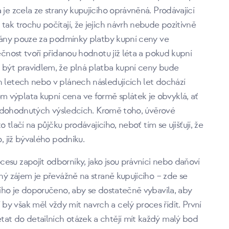
 je zcela ze strany kupujícího oprávněná. Prodávající
tak trochu počítají, že jejich návrh nebude pozitivně
rodány pouze za podmínky platby kupní ceny ve
ečnost tvoří přidanou hodnotu již léta a pokud kupní
y být pravidlem, že plná platba kupní ceny bude
h letech nebo v plánech následujících let dochází
 výplata kupní cena ve formě splátek je obvyklá, ať
h a dohodnutých výsledcích. Kromě toho, úvěrové
o tlačí na půjčku prodávajícího, neboť tím se ujišťují, že
o, již bývalého podniku.
esu zapojit odborníky, jako jsou právníci nebo daňoví
šný zájem je převážně na straně kupujícího – zde se
cího je doporučeno, aby se dostatečně vybavila, aby
y však měl vždy mít navrch a celý proces řídit. První
tat do detailních otázek a chtějí mít každý malý bod