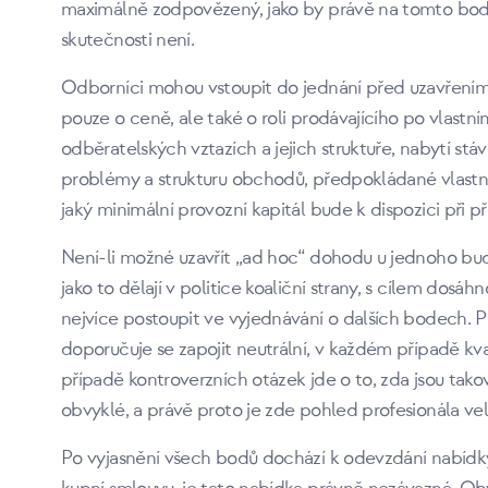
maximálně zodpovězený, jako by právě na tomto bodě
skutečnosti není.
Odborníci mohou vstoupit do jednání před uzavřením
pouze o ceně, ale také o roli prodávajícího po vlastn
odběratelských vztazích a jejich struktuře, nabytí st
problémy a strukturu obchodů, předpokládané vlastnic
jaký minimální provozní kapitál bude k dispozici při p
Není-li možné uzavřít „ad hoc“ dohodu u jednoho bu
jako to dělají v politice koaliční strany, s cílem dos
nejvíce postoupit ve vyjednávání o dalších bodech.
doporučuje se zapojit neutrální, v každém případě kva
případě kontroverzních otázek jde o to, zda jsou ta
obvyklé, a právě proto je zde pohled profesionála ve
Po vyjasnění všech bodů dochází k odevzdání nabídk