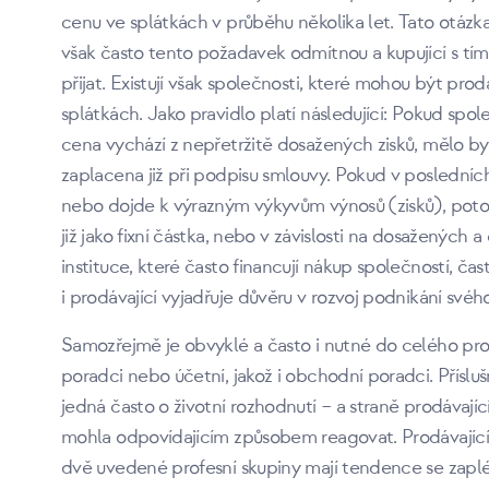
cenu ve splátkách v průběhu několika let. Tato otázka
však často tento požadavek odmítnou a kupující s tím 
přijat. Existují však společnosti, které mohou být p
splátkách. Jako pravidlo platí následující: Pokud spol
cena vychází z nepřetržitě dosažených zisků, mělo b
zaplacena již při podpisu smlouvy. Pokud v posledníc
nebo dojde k výrazným výkyvům výnosů (zisků), potom
již jako fixní částka, nebo v závislosti na dosaženýc
instituce, které často financují nákup společností, čast
i prodávající vyjadřuje důvěru v rozvoj podnikání svéh
Samozřejmě je obvyklé a často i nutné do celého proc
poradci nebo účetní, jakož i obchodní poradci. Příslu
jedná často o životní rozhodnutí – a straně prodávají
mohla odpovídajícím způsobem reagovat. Prodávající b
dvě uvedené profesní skupiny mají tendence se zaplé