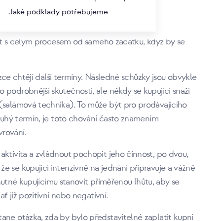
ontextu nutně neznamená lepší, ale spíše bližší, podle
Jaké podklady potřebujeme
nosti stěhování. Je proto víc než vhodné mít v záloze
konkurenční pozice a bylo možné si konečného
ačít s celým procesem od samého začátku, když by se
hůzce chtějí další termíny. Následné schůzky jsou obvykle
 podrobnější skutečnosti, ale někdy se kupující snaží
 (salámová technika). To může být pro prodávajícího
druhý termín, je toto chování často znamením
rování.
aktivita a zvládnout pochopit jeho činnost, po dvou,
e se kupující intenzivně na jednání připravuje a vážně
ž nutné kupujícímu stanovit přiměřenou lhůtu, aby se
ať již pozitivní nebo negativní.
ane otázka, zda by bylo představitelné zaplatit kupní