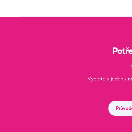
Potř
Vyberte si jeden z
n
Průvod