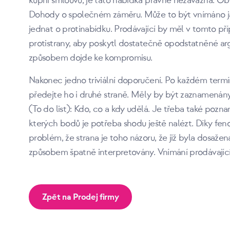
kupní smlouvu, je tato nabídka právně nezávazná. Obv
Dohody o společném záměru. Může to být vnímáno ja
jednat o protinabídku. Prodávající by měl v tomto př
protistrany, aby poskytl dostatečně opodstatněné a
způsobem dojde ke kompromisu.
Nakonec jedno triviální doporučení. Po každém termí
předejte ho i druhé straně. Měly by být zaznamenány
(To do list): Kdo, co a kdy udělá. Je třeba také poz
kterých bodů je potřeba shodu ještě nalézt. Díky fen
problém, že strana je toho názoru, že již byla dosaž
způsobem špatně interpretovány. Vnímání prodávající
Zpět na Prodej firmy