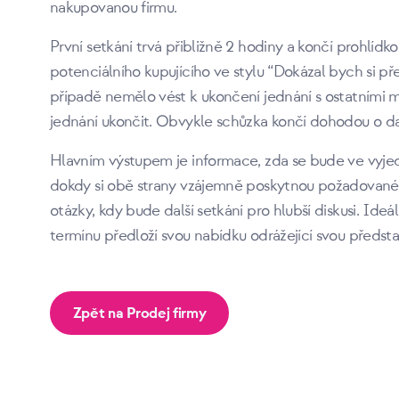
nakupovanou firmu.
První setkání trvá přibližně 2 hodiny a končí prohlíd
potenciálního kupujícího ve stylu “Dokázal bych si př
případě nemělo vést k ukončení jednání s ostatními m
jednání ukončit. Obvykle schůzka končí dohodou o da
Hlavním výstupem je informace, zda se bude ve vyje
dokdy si obě strany vzájemně poskytnou požadovan
otázky, kdy bude další setkání pro hlubší diskusi. Ide
termínu předloží svou nabídku odrážející svou předsta
Zpět na Prodej firmy