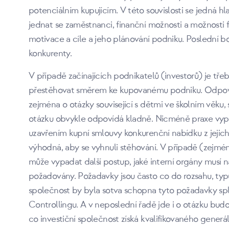
potenciálním kupujícím. V této souvislosti se jedná h
jednat se zaměstnanci, finanční možnosti a možnosti 
motivace a cíle a jeho plánování podniku. Poslední bod
konkurenty.
V případě začínajících podnikatelů (investorů) je třeb
přestěhovat směrem ke kupovanému podniku. Odpověď
zejména o otázky související s dětmi ve školním věku, 
otázku obvykle odpovídá kladně. Nicméně praxe vypad
uzavřením kupní smlouvy konkurenční nabídku z jejich 
výhodná, aby se vyhnuli stěhování. V případě (zejména 
může vypadat další postup, jaké interní orgány musí 
požadovány. Požadavky jsou často co do rozsahu, typu
společnost by byla sotva schopna tyto požadavky spl
Controllingu. A v neposlední řadě jde i o otázku bu
co investiční společnost získá kvalifikovaného gene