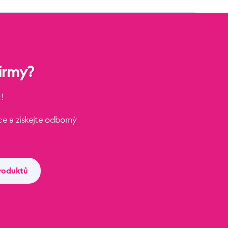
irmy?
!
e a získejte odborný
roduktů