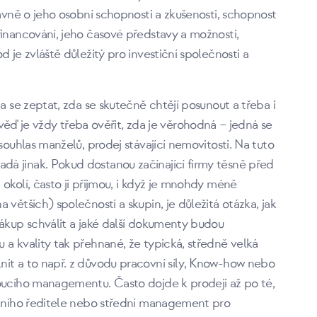
lavně o jeho osobní schopnosti a zkušenosti, schopnost
financování, jeho časové představy a možnosti,
 je zvláště důležitý pro investiční společnosti a
a se zeptat, zda se skutečně chtějí posunout a třeba i
 je vždy třeba ověřit, zda je věrohodná – jedná se
souhlas manželů, prodej stávající nemovitosti. Na tuto
á jinak. Pokud dostanou začínající firmy těsně před
okolí, často ji přijmou, i když je mnohdy méně
větších) společností a skupin, je důležitá otázka, jak
nákup schválit a jaké další dokumenty budou
 a kvality tak přehnané, že typická, středně velká
nit a to např. z důvodu pracovní síly, Know-how nebo
doucího managementu. Často dojde k prodeji až po té,
rálního ředitele nebo střední management pro