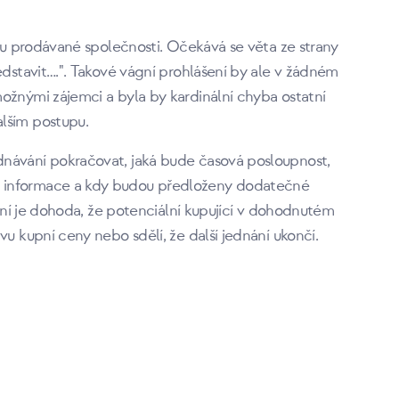
kou prodávané společnosti. Očekává se věta ze strany
edstavit….". Takové vágní prohlášení by ale v žádném
ožnými zájemci a byla by kardinální chyba ostatní
lším postupu.
dnávání pokračovat, jaká bude časová posloupnost,
é informace a kdy budou předloženy dodatečné
ální je dohoda, že potenciální kupující v dohodnutém
vu kupní ceny nebo sdělí, že další jednání ukončí.