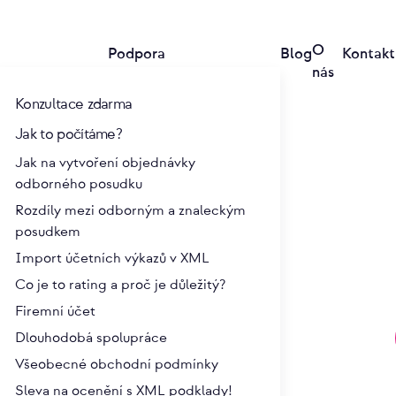
O
Podpora
Blog
Kontakt
nás
Konzultace zdarma
Jak to počítáme?
Jak na vytvoření objednávky
odborného posudku
Rozdíly mezi odborným a znaleckým
posudkem
ávajícím a kupujícím
Import účetních výkazů v XML
Co je to rating a proč je důležitý?
jící a kupující vzájemně poznali, představili sebe i
Firemní účet
dmínky a odpovídají vzájemně na otázky. Je to první
Dlouhodobá spolupráce
návání. Avšak ve skutečnosti, někdy dokonce
Všeobecné obchodní podmínky
zdější obsah smlouvy. Jsou zde často ze strany
Sleva na ocenění s XML podklady!