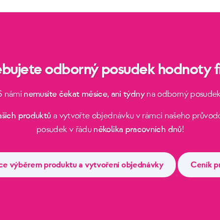
ebujete odborný posudek hodnoty f
S námi
nemusíte čekat měsíce, ani týdny
na odborný posudek
ašich produktů
a vytvořte objednávku v rámci našeho průvodc
posudek v řádu
několika pracovních dnů
!
ce výběrem produktu a vytvoření objednávky
Ceník p