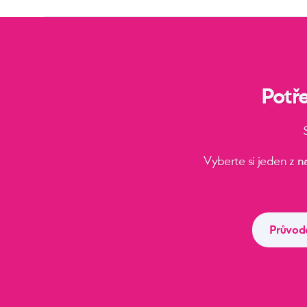
Potř
Vyberte si jeden z
n
Průvod