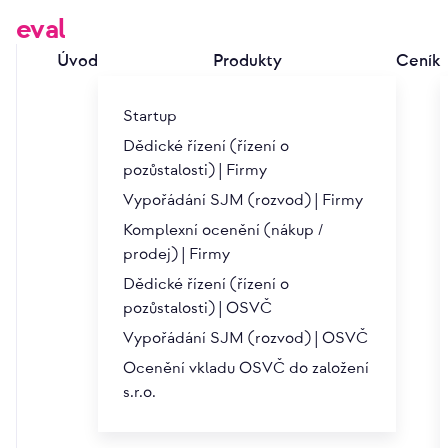
eval
Úvod
Produkty
Ceník
Startup
Dědické řízení (řízení o
pozůstalosti) | Firmy
Vypořádání SJM (rozvod) | Firmy
PRODEJ FIRMY
Komplexní ocenění (nákup /
prodej) | Firmy
8. První kontakt mezi prod
Dědické řízení (řízení o
pozůstalosti) | OSVČ
U počáteční diskuse jde především o to, aby se prodáva
Vypořádání SJM (rozvod) | OSVČ
své společnosti, zkoumají společné cíle a rámcové po
Ocenění vkladu OSVČ do založení
termín, na kterém se teoreticky nekonají žádná vyjed
s.r.o.
neúmyslně, se již nyní mohou postavit základy pro po