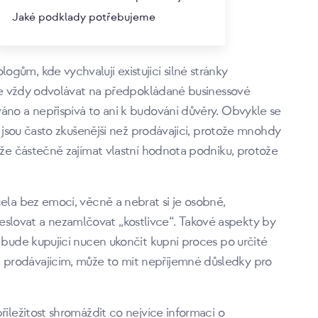
hy a požadovány ústupky prodávajícího. Dobře
Jaké podklady potřebujeme
o souhlas s navrhovaným, ale nechává si čas na
gům, kde vychvalují existující silné stránky
u se vždy odvolávat na předpokládané businessové
áno a nepřispívá to ani k budování důvěry. Obvykle se
k jsou často zkušenější než prodávající, protože mnohdy
ůže částečně zajímat vlastní hodnota podniku, protože
ela bez emocí, věcně a nebrat si je osobně,
lovat a nezamlčovat „kostlivce“. Takové aspekty by
 bude kupující nucen ukončit kupní proces po určité
prodávajícím, může to mít nepříjemné důsledky pro
říležitost shromáždit co nejvíce informací o