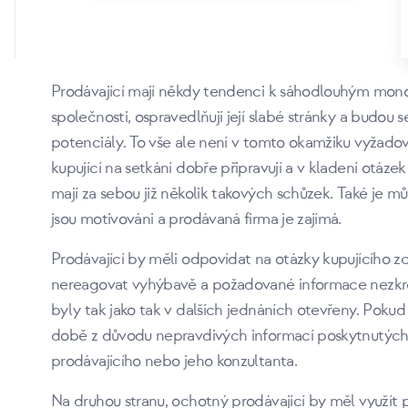
potenciálního kupujícího navrhovány předběžné zálo
poučený prodávající neučiní urychlené odmítnutí neb
rozmyšlení, aby dospěl ke správnému rozhodnutí.
Prodávající mají někdy tendenci k sáhodlouhým monolo
společnosti, ospravedlňují její slabé stránky a budo
potenciály. To vše ale není v tomto okamžiku vyžadov
kupující na setkání dobře připravují a v kladení otáze
mají za sebou již několik takových schůzek. Také je m
jsou motivováni a prodávaná firma je zajímá.
Prodávající by měli odpovídat na otázky kupujícího zc
nereagovat vyhýbavě a požadované informace nezkres
byly tak jako tak v dalších jednáních otevřeny. Pokud
době z důvodu nepravdivých informací poskytnutých 
prodávajícího nebo jeho konzultanta.
Na druhou stranu, ochotný prodávající by měl využít p