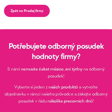
Zpět na Prodej firmy
Potřebujete odborný posudek
hodnoty firmy?
S námi
nemusíte čekat měsíce, ani týdny
na odborný
posudek!
Vyberte si jeden z
našich produktů
a vytvořte
objednávku v rámci našeho průvodce a získejte odborný
posudek v řádu
několika pracovních dnů
!