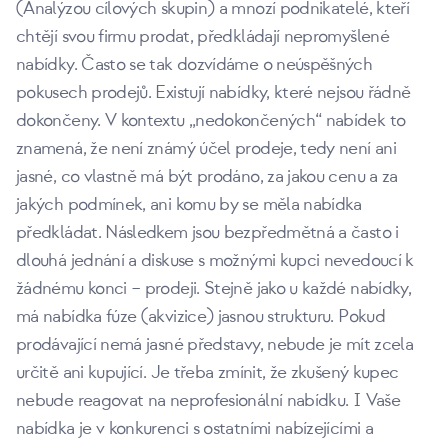
(Analýzou cílových skupin) a mnozí podnikatelé, kteří
chtějí svou firmu prodat, předkládají nepromyšlené
nabídky. Často se tak dozvídáme o neúspěšných
pokusech prodejů. Existují nabídky, které nejsou řádně
dokončeny. V kontextu „nedokončených“ nabídek to
znamená, že není známý účel prodeje, tedy není ani
jasné, co vlastně má být prodáno, za jakou cenu a za
jakých podmínek, ani komu by se měla nabídka
předkládat. Následkem jsou bezpředmětná a často i
dlouhá jednání a diskuse s možnými kupci nevedoucí k
žádnému konci – prodeji. Stejně jako u každé nabídky,
má nabídka fúze (akvizice) jasnou strukturu. Pokud
prodávající nemá jasné představy, nebude je mít zcela
určitě ani kupující. Je třeba zmínit, že zkušený kupec
nebude reagovat na neprofesionální nabídku. I Vaše
nabídka je v konkurenci s ostatními nabízejícími a