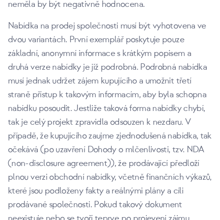
neměla by být negativně hodnocena.
Nabídka na prodej společnosti musí být vyhotovena ve
dvou variantách. První exemplář poskytuje pouze
základní, anonymní informace s krátkým popisem a
druhá verze nabídky je již podrobná. Podrobná nabídka
musí jednak udržet zájem kupujícího a umožnit třetí
straně přístup k takovým informacím, aby byla schopna
nabídku posoudit. Jestliže taková forma nabídky chybí,
tak je celý projekt zpravidla odsouzen k nezdaru. V
případě, že kupujícího zaujme zjednodušená nabídka, tak
očekává (po uzavření Dohody o mlčenlivosti, tzv. NDA
(non-disclosure agreement)), že prodávající předloží
plnou verzi obchodní nabídky, včetně finančních výkazů,
které jsou podloženy fakty a reálnými plány a cíli
prodávané společnosti. Pokud takový dokument
neexistuje nebo se tvoří teprve po projevení zájmu