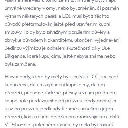
však neměla vést k tomu, že smluvní strany byly např.
úmyslně uvedeny v omyl nebo byl změněn, či pozměn
význam některých pasáží a LOI musí být z těchto
důvodů přeformulován ještě před uzavřením kupní
smlouvy. To by bylo závažným porušením důvěry a
obvykle důvodem k okamžitému ukončení vyjednávání.
Jedinou výjimkou je odhalení skutečnosti díky Due
Diligence, která kupujícímu ještě nebyla známa nebo
byla zamlčena.
Hlavní body, které by měly být součástí LOI jsou např.
kupní cena, datum zaplacení kupní ceny, datum
převzetí, případné zádržné, přesný seznam předmětu
koupě, role předávajícího při převzetí, body popisující
stav po převzetí, podklady k zaměstnancům a jejich
převzetí, konkurenční doložka pro prodávajícího a další.
V Dohodě o společném záměru by mělo být rovněž