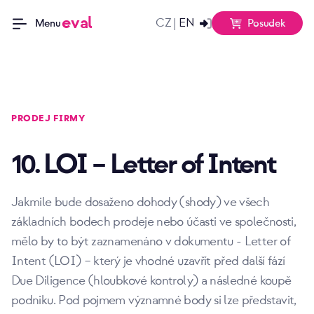
eval
CZ
EN
|
Posudek
Menu
PRODEJ FIRMY
10. LOI – Letter of Intent
Jakmile bude dosaženo dohody (shody) ve všech
základních bodech prodeje nebo účasti ve společnosti,
mělo by to být zaznamenáno v dokumentu - Letter of
Intent (LOI) – který je vhodné uzavřít před další fází
Due Diligence (hloubkové kontroly) a následné koupě
podniku. Pod pojmem významné body si lze představit,