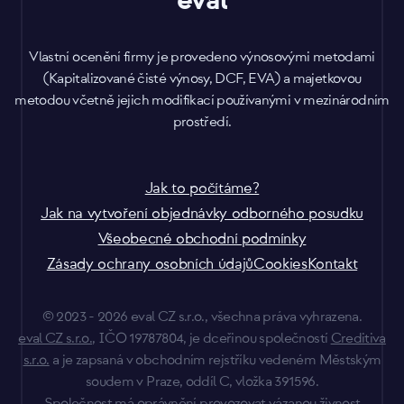
Vlastní ocenění firmy je provedeno výnosovými metodami
(Kapitalizované čisté výnosy, DCF, EVA) a majetkovou
metodou včetně jejich modifikací používanými v mezinárodním
prostředí.
Jak to počítáme?
Jak na vytvoření objednávky odborného posudku
Všeobecné obchodní podmínky
Zásady ochrany osobních údajů
Cookies
Kontakt
© 2023 - 2026 eval CZ s.r.o., všechna práva vyhrazena.
eval CZ s.r.o.
, IČO 19787804, je dceřinou společností
Creditiva
s.r.o.
a je zapsaná v obchodním rejstříku vedeném Městským
soudem v Praze, oddíl C, vložka 391596.
Společnost má oprávnění provozovat vázanou živnost