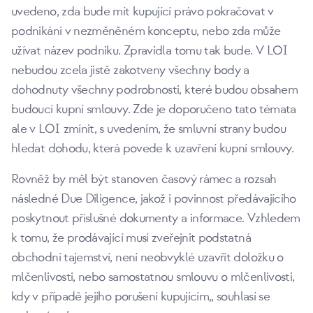
uvedeno, zda bude mít kupující právo pokračovat v
podnikání v nezměněném konceptu, nebo zda může
užívat název podniku. Zpravidla tomu tak bude. V LOI
nebudou zcela jistě zakotveny všechny body a
dohodnuty všechny podrobnosti, které budou obsahem
budoucí kupní smlouvy. Zde je doporučeno tato témata
ale v LOI zmínit, s uvedením, že smluvní strany budou
hledat dohodu, která povede k uzavření kupní smlouvy.
Rovněž by měl být stanoven časový rámec a rozsah
následné Due Diligence, jakož i povinnost předávajícího
poskytnout příslušné dokumenty a informace. Vzhledem
k tomu, že prodávající musí zveřejnit podstatná
obchodní tajemství, není neobvyklé uzavřít doložku o
mlčenlivosti, nebo samostatnou smlouvu o mlčenlivosti,
kdy v případě jejího porušení kupujícím,, souhlasí se