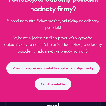
hodnoty firmy?
S námi
nemusíte čekat měsíce, ani týdny
na odborný
posudek!
Vyberte si jeden z
našich produktů
a vytvořte
objednávku v rámci našeho průvodce a získejte odborný
posudek v řádu
několika pracovních dnů
!
Průvodce výběrem produktu a vytvoření objednávky
Ceník produktů
eval