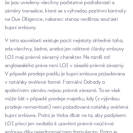
že jsou uvedeny všechny podstatné podrobnosti a
záměry transakce, které se s výhradou pozitivní kontroly
na Due Diligence, nakonec stanou nedílnou součástí
kupní smlouvy.
V této souvislosti existuje pocit nejistoty ohledně toho,
zda všechny, žádné, anebo jen některé články smlouvy
LOI mají právně závazný charakter. Na rozdíl od
anglosaského práva není LOI v zásadě právně závazný.
V případě prodeje podílu je kupní smlouva požadována
v notářsky ověřené formě. Formální Dohody o
společném záměru nejsou právně závazné. To se však
může lišit v případě prodeje majetku, kdy (s výjimkou
prodeje nemovitostí) není požadovaná notářsky ověřená
kupní smlouva. Proto je třeba dbát na to, aby podpisem
LOI přeci jen nedošlo k uzavření právně neúčinné
smlouvy díky nejednoznačným formulacím. Proto je