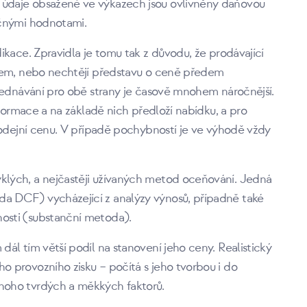
údaje obsažené ve výkazech jsou ovlivněny daňovou
ečnými hodnotami.
ikace. Zpravidla je tomu tak z důvodu, že prodávající
íkem, nebo nechtějí představu o ceně předem
yjednávání pro obě strany je časově mnohem náročnější.
nformace a na základě nich předloží nabídku, a pro
rodejní cenu. V případě pochybností je ve výhodě vždy
lých, a nejčastěji užívaných metod oceňování. Jedná
a DCF) vycházející z analýzy výnosů, případně také
osti (substanční metoda).
ál tím větší podíl na stanovení jeho ceny. Realistický
 provozního zisku – počítá s jeho tvorbou i do
noho tvrdých a měkkých faktorů.