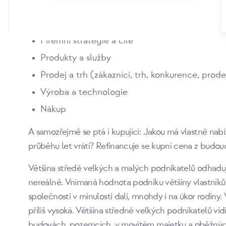
K tomu náleží například následujíc
Firemní strategie a cíle
Produkty a služby
Prodej a trh (zákazníci, trh, konkurence, prode
Výroba a technologie
Nákup
A samozřejmě se ptá i kupující: Jakou má vlastně nab
průběhu let vrátí? Refinancuje se kupní cena z budouc
Většina středě velkých a malých podnikatelů odhaduj
nereálně. Vnímaná hodnota podniku většiny vlastníků 
společnosti v minulosti dali, mnohdy i na úkor rodiny
příliš vysoká. Většina středně velkých podnikatelů vid
budovách, pozemcích, v movitém majetku a oběžných