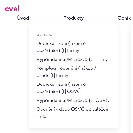
eval
Úvod
Produkty
Ceník
Startup
Dědické řízení (řízení o
pozůstalosti) | Firmy
Vypořádání SJM (rozvod) | Firmy
Ocenění podniku
Komplexní ocenění (nákup /
prodej) | Firmy
Dědické řízení (řízení o
Ocenění obchodního závodu (
pozůstalosti) | OSVČ
Vypořádání SJM (rozvod) | OSVČ
Ocenění společnosti vás jako podnikatele bude zajíma
Ocenění vkladu OSVČ do založení
nebo její části, ale také, když dojde k dlouhodobým,
s.r.o.
ocenění významnou roli.