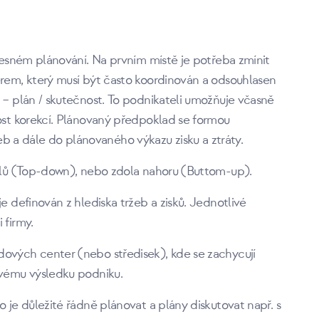
přesném plánování. Na prvním místě je potřeba zmínit
ěrem, který musí být často koordinován a odsouhlasen
u – plán / skutečnost. To podnikateli umožňuje včasně
nost korekcí. Plánovaný předpoklad se formou
 a dále do plánovaného výkazu zisku a ztráty.
dolů (Top-down), nebo zdola nahoru (Buttom-up).
e definován z hlediska tržeb a zisků. Jednotlivé
 firmy.
dových center (nebo středisek), kde se zachycují
ovému výsledku podniku.
o je důležité řádně plánovat a plány diskutovat např. s