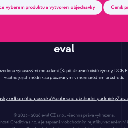
ce výběrem produktu a vytvoření objednávky
Ceník p
eval
provedeno výnosovými metodami (Kapitalizované čisté výnosy, DCF,
včetně jejich modifikací používanými v mezinárodním prostředí.
návky odborného posudku
Všeobecné obchodní podmínky
Zása
© 2023 - 2026 eval CZ s.r.o., všechna práva vyhrazena.
čností
Creditiva s.r.o.
a je zapsaná v obchodním rejstříku vedeném Měs