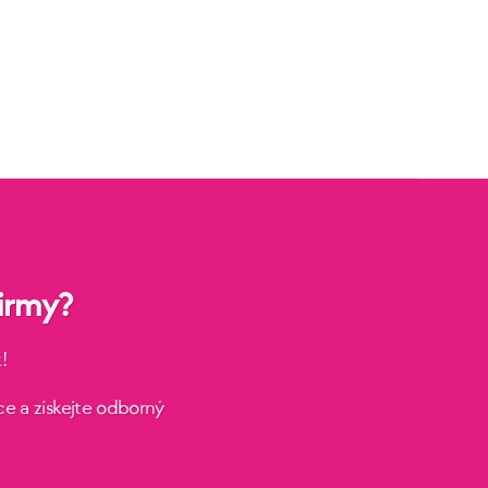
irmy?
!
e a získejte odborný