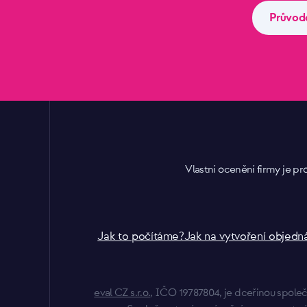
Průvod
Vlastní ocenění firmy je 
Jak to počítáme?
Jak na vytvoření objed
eval CZ s.r.o.
, IČO 19787804, je dceřinou spole