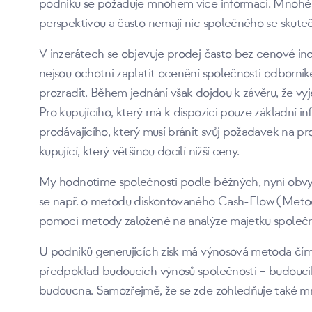
podniku se požaduje mnohem více informací. Mnohé 
perspektivou a často nemají nic společného se skut
V inzerátech se objevuje prodej často bez cenové ind
nejsou ochotni zaplatit ocenění společnosti odborn
prozradit. Během jednání však dojdou k závěru, že v
Pro kupujícího, který má k dispozici pouze základní i
prodávajícího, který musí bránit svůj požadavek na p
kupující, který většinou docílí nižší ceny.
My hodnotíme společnosti podle běžných, nyní obvyk
se např. o metodu diskontovaného Cash-Flow (Metod
pomocí metody založené na analýze majetku společn
U podniků generujících zisk má výnosová metoda čím d
předpoklad budoucích výnosů společnosti – budoucího
budoucna. Samozřejmě, že se zde zohledňuje také m