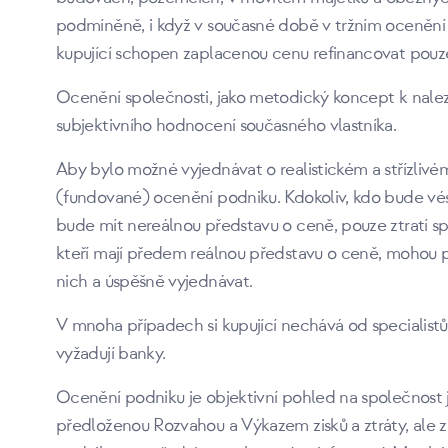
podmíněně, i když v současné době v tržním oceněn
kupující schopen zaplacenou cenu refinancovat pouze
Ocenění společnosti, jako metodický koncept k naleze
subjektivního hodnocení současného vlastníka.
Aby bylo možné vyjednávat o realistickém a střízlivé
(fundované) ocenění podniku. Kdokoliv, kdo bude vés
bude mít nereálnou představu o ceně, pouze ztratí spou
kteří mají předem reálnou představu o ceně, mohou 
nich a úspěšně vyjednávat.
V mnoha případech si kupující nechává od specialist
vyžadují banky.
Ocenění podniku je objektivní pohled na společnost j
předloženou Rozvahou a Výkazem zisků a ztráty, ale 