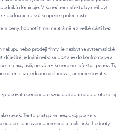
í podniků dominuje. V konečném efektu by měl být
 z budoucích zisků koupené společnosti.
ní ceny, hodnotí firmu neutrálně a z velké části bez
m nákupu nebo prodeji firmy, je nezbytné systematické
t důležité jednání nebo se dostane do konfrontace a
stu času, úsilí, nervů a v konečném efektu i peněz. Ti,
přiměřeně svá jednání naplánovat, argumentovat v
ů zpracovat ocenění pro svou potřebu, nebo protože jej
ako celek. Tento přístup se nespokojí pouze s
za účelem stanovení přiměřené a realistické hodnoty