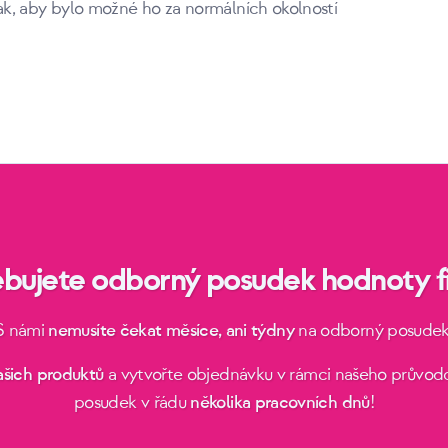
k, aby bylo možné ho za normálních okolností
ebujete odborný posudek hodnoty f
S námi
nemusíte čekat měsíce, ani týdny
na odborný posudek
ašich produktů
a vytvořte objednávku v rámci našeho průvodc
posudek v řádu
několika pracovních dnů
!