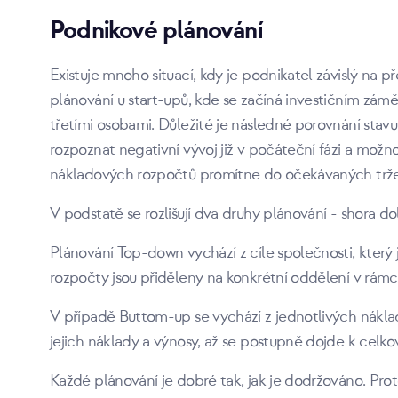
Podnikové plánování
Existuje mnoho situací, kdy je podnikatel závislý na 
plánování u start-upů, kde se začíná investičním zám
třetími osobami. Důležité je následné porovnání stav
rozpoznat negativní vývoj již v počáteční fázi a mož
nákladových rozpočtů promítne do očekávaných tržeb
V podstatě se rozlišují dva druhy plánování - shora 
Plánování Top-down vychází z cíle společnosti, který j
rozpočty jsou přiděleny na konkrétní oddělení v rámci
V případě Buttom-up se vychází z jednotlivých nákla
jejich náklady a výnosy, až se postupně dojde k celk
Každé plánování je dobré tak, jak je dodržováno. Prot