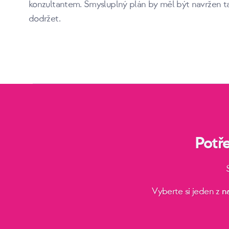
konzultantem. Smysluplný plán by měl být navržen ta
dodržet.
Potř
Vyberte si jeden z
n