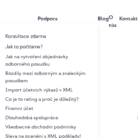
O
Podpora
Blog
Kontakt
nás
Konzultace zdarma
Jak to počítáme?
Jak na vytvoření objednávky
odborného posudku
Rozdíly mezi odborným a znaleckým
posudkem
Import účetních výkazů v XML
podniku)
Co je to rating a proč je důležitý?
Firemní účet
t v případech, když budete zvažovat prodej své firmy,
Dlouhodobá spolupráce
 trvalým změnám v podniku. V těchto situacích hraje
Všeobecné obchodní podmínky
Sleva na ocenění s XML podklady!