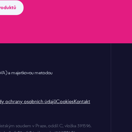
roduktů
 EVA) a majetkovou metodou
dy ochrany osobních údajů
Cookies
Kontakt
tským soudem v Praze, oddíl C, vložka 391596.